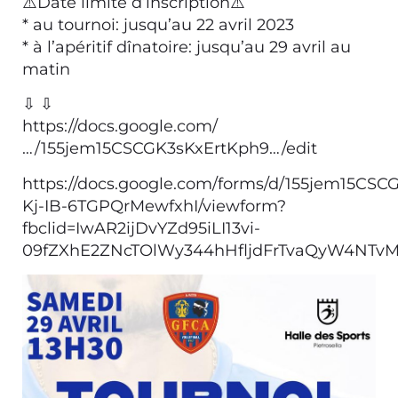
⚠️Date limite d’inscription⚠️
* au tournoi: jusqu’au 22 avril 2023
* à l’apéritif dînatoire: jusqu’au 29 avril au
matin
⇩ ⇩
https://docs.google.com/
…/155jem15CSCGK3sKxErtKph9…/edit
https://docs.google.com/forms/d/155jem15CSC
Kj-IB-6TGPQrMewfxhI/viewform?
fbclid=IwAR2ijDvYZd95iLI13vi-
09fZXhE2ZNcTOlWy344hHfljdFrTvaQyW4NTvMU